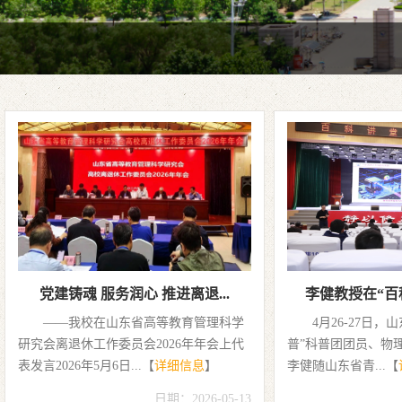
离退休干部乒乓球队出征2026年...
初心永挚跟党走
6月23-26日，2026年“中国体育彩票”
离退休党员集体
全省老干部健身运动会乒乓球比赛在滨州
2026 年 7 月 1 日
乒乓球馆举行。来...【
详细信息
】
党成立105 周年，深.
日期：2026-07-06