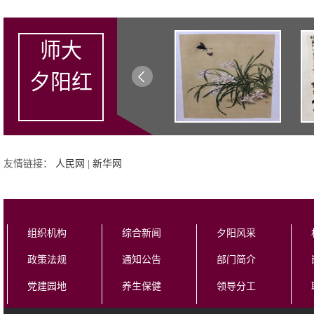
师大
夕阳红
友情链接：
人民网
|
新华网
组织机构
综合新闻
夕阳风采
政策法规
通知公告
部门简介
党建园地
养生保健
领导分工